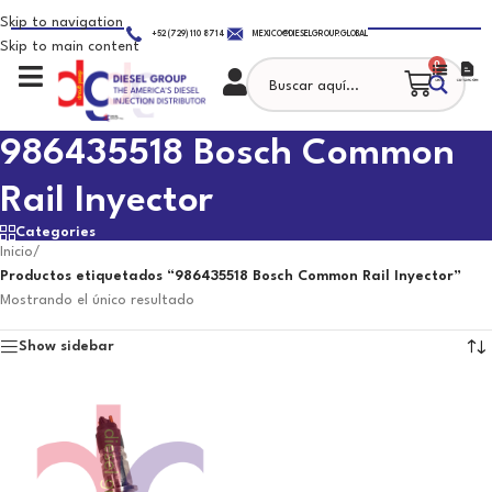
Skip to navigation
+52 (729) 110 8714
MEXICO@DIESELGROUP.GLOBAL
Skip to main content
0
986435518 Bosch Common
Rail Inyector
Categories
Inicio
/
Productos etiquetados “986435518 Bosch Common Rail Inyector”
Mostrando el único resultado
Show sidebar