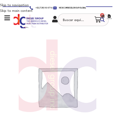
Skip to navigation
+52 (729) 110 8714
MEXICO@DIESELGROUP.GLOBAL
Skip to main content
0