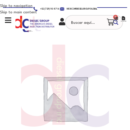
Skip to navigation
+52 (729) 110 8714
MEXICO@DIESELGROUP.GLOBAL
Skip to main content
0