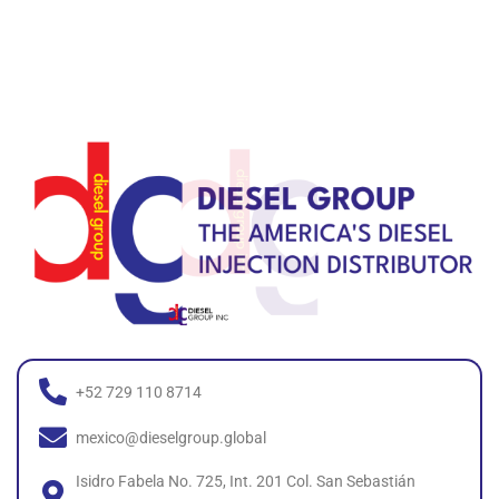
+52 729 110 8714
mexico@dieselgroup.global
Isidro Fabela No. 725, Int. 201 Col. San Sebastián