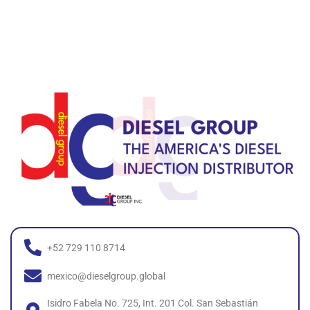
+52 729 110 8714
mexico@dieselgroup.global
Isidro Fabela No. 725, Int. 201 Col. San Sebastián