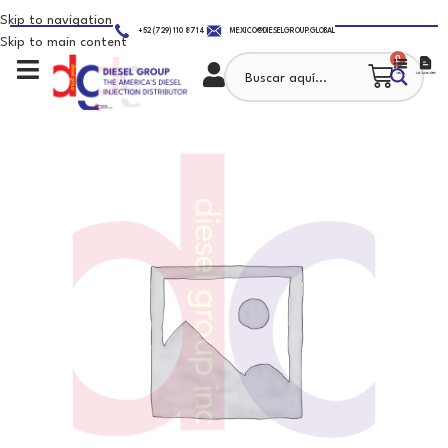
Skip to navigation
+52 (729) 110 8714
MEXICO@DIESELGROUP.GLOBAL
Skip to main content
0