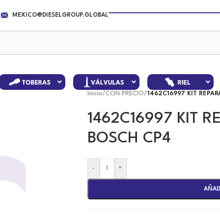
MEXICO@DIESELGROUP.GLOBAL
Inicio
/
CON PRECIO
/
1462C16997 KIT REPA
1462C16997 KIT 
BOSCH CP4
-
+
AÑAD