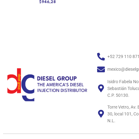
$
946,28
+52 729 110 87
mexico@dieselg
Isidro Fabela No
Sebastián Toluc
C.P. 50130.
Torre Vetro, Av
30, local 101, C
N.L.