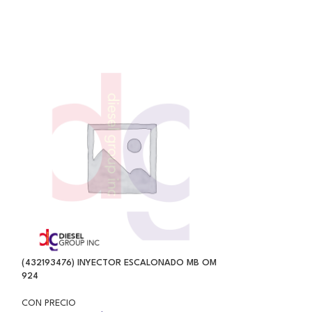
(432193476) INYECTOR ESCALONADO MB OM
(433172234) TOBE
924
CON PRECIO
CON PRECIO