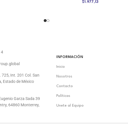
$
1.977,13
14
INFORMACIÓN
roup.global
Inicio
. 725, Int. 201 Col. San
Nosotros
a, Estado de México
Contacto
Políticas
. Eugenio Garza Sada 39
ontry, 64860 Monterrey,
Unete al Equipo