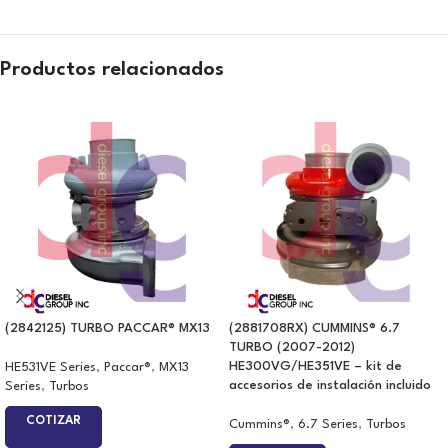
Productos relacionados
(2842125) TURBO PACCAR® MX13
(2881708RX) CUMMINS® 6.7
TURBO (2007-2012)
HE300VG/HE351VE – kit de
HE531VE Series
,
Paccar®
,
MX13
accesorios de instalación incluido
Series
,
Turbos
COTIZAR
Cummins®
,
6.7 Series
,
Turbos