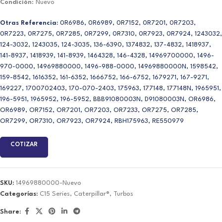
Condición
: Nuevo
Otras Referencia:
0R6986, 0R6989, 0R7152, 0R7201, 0R7203,
0R7223, 0R7275, 0R7285, 0R7299, 0R7310, 0R7923, 0R7924, 1243032,
124-3032, 1243035, 124-3035, 136-6390, 1374832, 137-4832, 1418937,
141-8937, 1418939, 141-8939, 1464328, 146-4328, 14969700000, 1496-
970-0000, 14969880000, 1496-988-0000, 14969880000N, 1598542,
159-8542, 1616352, 161-6352, 1666752, 166-6752, 1679271, 167-9271,
169227, 1700702403, 170-070-2403, 175963, 177148, 177148N, 1965951,
196-5951, 1965952, 196-5952, BBB91080003N, D91080003N, OR6986,
OR6989, OR7152, OR7201, OR7203, OR7233, OR7275, OR7285,
OR7299, OR7310, OR7923, OR7924, RBH175963, RE550979
COTIZAR
SKU:
14969880000-Nuevo
Categorías:
C15 Series
,
Caterpillar®
,
Turbos
Share: