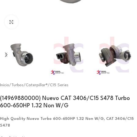
Click to enlarge
Inicio
/
Turbos
/
Caterpillar®
/
C15 Series
(14969880000) Nuevo CAT 3406/C15 S478 Turbo
600-650HP 1.32 Non W/G
High Quality Nuevo Turbo 600-650HP 1.32 Non W/G, CAT 3406/C15
S478