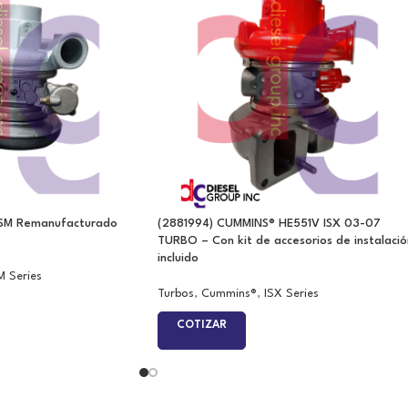
ISM Remanufacturado
(2881994) CUMMINS® HE551V ISX 03-07
TURBO – Con kit de accesorios de instalació
incluido
M Series
Turbos
,
Cummins®
,
ISX Series
COTIZAR