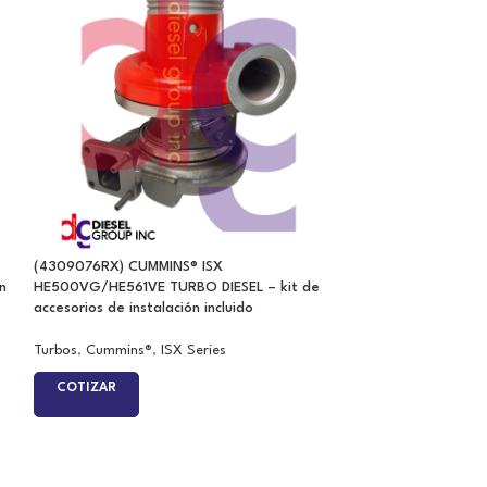
(4309076RX) CUMMINS® ISX
(4309077RX) CUM
n
HE500VG/HE561VE TURBO DIESEL – kit de
HE500VG/HE561VE
accesorios de instalación incluido
accesorios de inst
Turbos
,
Cummins®
,
ISX Series
Turbos
,
Cummins®
COTIZAR
COTIZAR