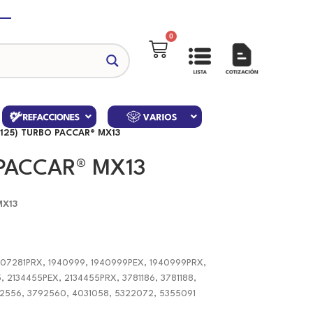
0
125) TURBO PACCAR® MX13
 PACCAR® MX13
MX13
1907281PRX, 1940999, 1940999PEX, 1940999PRX,
, 2134455PEX, 2134455PRX, 3781186, 3781188,
92556, 3792560, 4031058, 5322072, 5355091