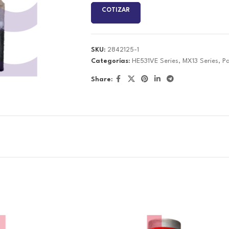
COTIZAR
SKU:
2842125-1
Categorías:
HE531VE Series
,
MX13 Series
,
P
Share: