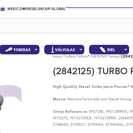
MEXICO@DIESELGROUP.GLOBAL
Inicio
/
Turbos
/
Volvo®
/
HE531VE Series
/
(2842
(2842125) TURBO
High Quality Diesel Turbo para Paccar® 
Marca:
Remanufacturado por Diesel Group
Otras Referencia:
1907281, 1907281PEX, 
1973273, 1973273PEX, 1973273PRX, 2134455
3788165, 3791937, 3791940, 3791940H, 37