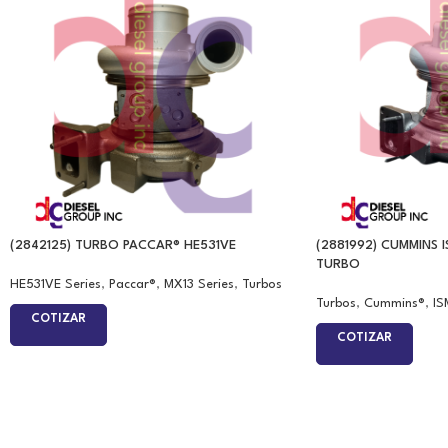
(2842125) TURBO PACCAR® HE531VE
(2881992) CUMMINS 
TURBO
HE531VE Series
,
Paccar®
,
MX13 Series
,
Turbos
Turbos
,
Cummins®
,
IS
COTIZAR
COTIZAR