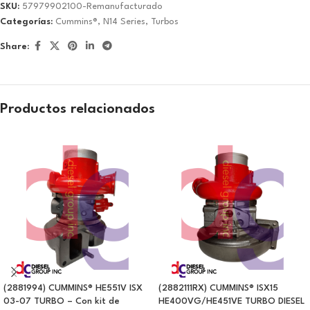
SKU:
57979902100-Remanufacturado
Categorías:
Cummins®
,
N14 Series
,
Turbos
Share:
Productos relacionados
(2881994) CUMMINS® HE551V ISX
(2882111RX) CUMMINS® ISX15
03-07 TURBO – Con kit de
HE400VG/HE451VE TURBO DIESEL