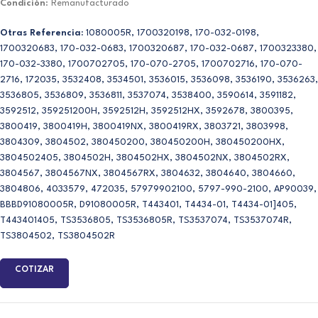
Condición
: Remanufacturado
Otras Referencia:
1080005R, 1700320198, 170-032-0198,
1700320683, 170-032-0683, 1700320687, 170-032-0687, 1700323380,
170-032-3380, 1700702705, 170-070-2705, 1700702716, 170-070-
2716, 172035, 3532408, 3534501, 3536015, 3536098, 3536190, 3536263,
3536805, 3536809, 3536811, 3537074, 3538400, 3590614, 3591182,
3592512, 359251200H, 3592512H, 3592512HX, 3592678, 3800395,
3800419, 3800419H, 3800419NX, 3800419RX, 3803721, 3803998,
3804309, 3804502, 380450200, 380450200H, 380450200HX,
3804502405, 3804502H, 3804502HX, 3804502NX, 3804502RX,
3804567, 3804567NX, 3804567RX, 3804632, 3804640, 3804660,
3804806, 4033579, 472035, 57979902100, 5797-990-2100, AP90039,
BBBD91080005R, D91080005R, T443401, T4434-01, T4434-01]405,
T443401405, TS3536805, TS3536805R, TS3537074, TS3537074R,
TS3804502, TS3804502R
COTIZAR