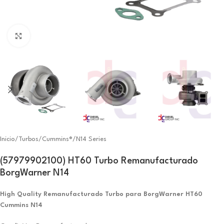
Click to enlarge
Inicio
/
Turbos
/
Cummins®
/
N14 Series
(57979902100) HT60 Turbo Remanufacturado
BorgWarner N14
High Quality Remanufacturado Turbo para BorgWarner HT60
Cummins N14