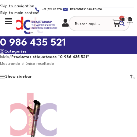
Skip to navigation
+52 (729) 110 8714
MEXICO@DIESELGROUP.GLOBAL
Skip to main content
0
0 986 435 521
Categories
Inicio
/
Productos etiquetados “0 986 435 521”
Mostrando el único resultado
Show sidebar