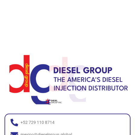
+52 729 110 8714
mexico@dieselgroup.global