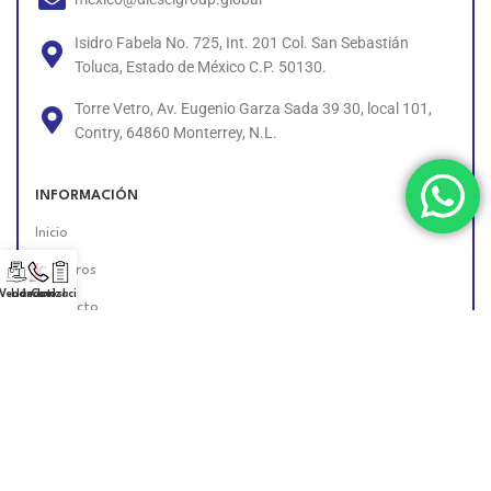
Isidro Fabela No. 725, Int. 201 Col. San Sebastián
Toluca, Estado de México C.P. 50130.
Torre Vetro, Av. Eugenio Garza Sada 39 30, local 101,
Contry, 64860 Monterrey, N.L.
INFORMACIÓN
Inicio
Nosotros
 Vendedor!
Llámanos!
Cotización
Contacto
Políticas
Unete al Equipo
Encuéntranos en Línea