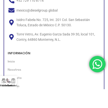
+52 729 110 8714
mexico@dieselgroup.global
Isidro Fabela No. 725, Int. 201 Col. San Sebastián
Toluca, Estado de México C.P. 50130.
Torre Vetro, Av. Eugenio Garza Sada 39 30, local 101,
Contry, 64860 Monterrey, N.L.
INFORMACIÓN
Inicio
Nosotros
Contacto
 Vendedor!
Llámanos!
Cotización
Políticas
Unete al Equipo