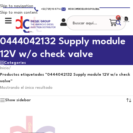
Skip to navigation
+52 (729) 110 8714
MEXICO@DIESELGROUP.GLOBAL
Skip to main content
0
0444042132 Supply module
12V w/o check valve
Categories
Inicio
/
Productos etiquetados “0444042132 Supply module 12V w/o check
valve”
Mostrando el único resultado
Show sidebar