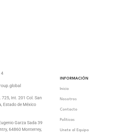
14
INFORMACIÓN
roup.global
Inicio
. 725, Int. 201 Col. San
Nosotros
a, Estado de México
Contacto
Políticas
. Eugenio Garza Sada 39
ontry, 64860 Monterrey,
Unete al Equipo