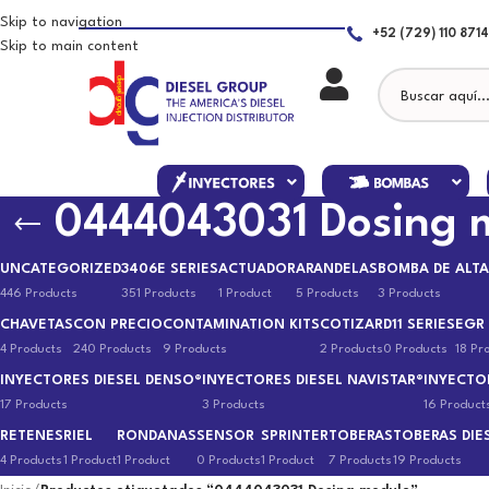
Skip to navigation
+52 (729) 110 8714
Skip to main content
0444043031 Dosing 
UNCATEGORIZED
3406E SERIES
ACTUADOR
ARANDELAS
BOMBA DE ALTA
446 Products
351 Products
1 Product
5 Products
3 Products
CHAVETAS
CON PRECIO
CONTAMINATION KITS
COTIZAR
D11 SERIES
EGR
4 Products
240 Products
9 Products
2 Products
0 Products
18 Pr
INYECTORES DIESEL DENSO®
INYECTORES DIESEL NAVISTAR®
INYECTO
17 Products
3 Products
16 Product
RETENES
RIEL
RONDANAS
SENSOR
SPRINTER
TOBERAS
TOBERAS DIE
4 Products
1 Product
1 Product
0 Products
1 Product
7 Products
19 Products