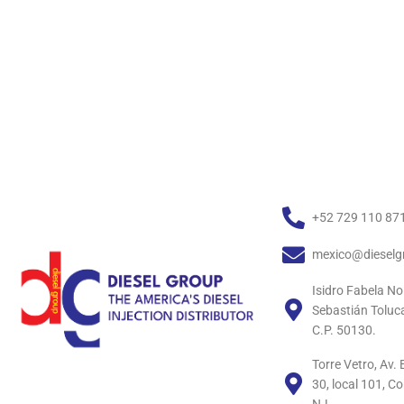
+52 729 110 87
mexico@dieselg
Isidro Fabela No
Sebastián Toluc
C.P. 50130.
Torre Vetro, Av
30, local 101, C
N.L.