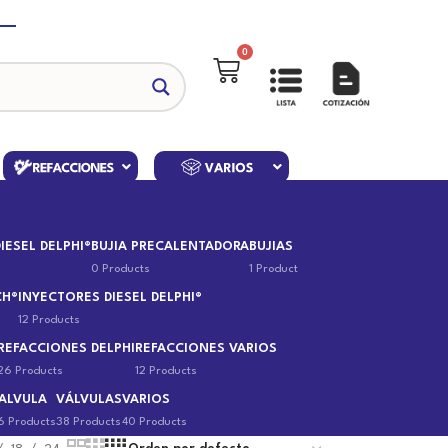
0
IESEL DELPHI®
BUJIA PRECALENTADORA
BUJIAS
0 Products
1 Product
CH®
INYECTORES DIESEL DELPHI®
12 Products
REFACCIONES DELPHI
REFACCIONES VARIOS
26 Products
12 Products
ALVULA
VÁLVULAS
VARIOS
6 Products
38 Products
40 Products