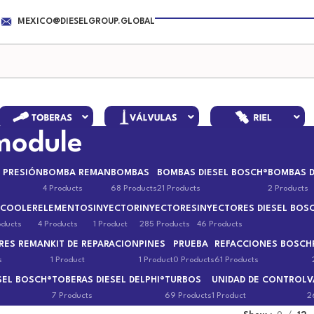
MEXICO@DIESELGROUP.GLOBAL
module
 PRESIÓN
BOMBA REMAN
BOMBAS
BOMBAS DIESEL BOSCH®
BOMBAS D
4 Products
68 Products
21 Products
2 Products
 COOLER
ELEMENTOS
INYECTOR
INYECTORES
INYECTORES DIESEL BOS
oducts
4 Products
1 Product
285 Products
46 Products
RES REMAN
KIT DE REPARACION
PINES
PRUEBA
REFACCIONES BOSCH
s
1 Product
1 Product
0 Products
61 Products
SEL BOSCH®
TOBERAS DIESEL DELPHI®
TURBOS
UNIDAD DE CONTROL
V
7 Products
69 Products
1 Product
2