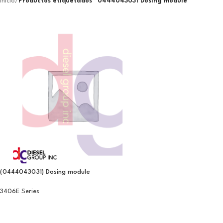
Inicio
/
Productos etiquetados “0444043031 Dosing module”
(0444043031) Dosing module
3406E Series