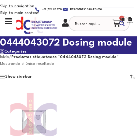
Skip to navigation
+52 (729) 110 8714
MEXICO@DIESELGROUP.GLOBAL
Skip to main content
0
0444043072 Dosing module
Categories
Inicio
/
Productos etiquetados “0444043072 Dosing module”
Mostrando el único resultado
Show sidebar