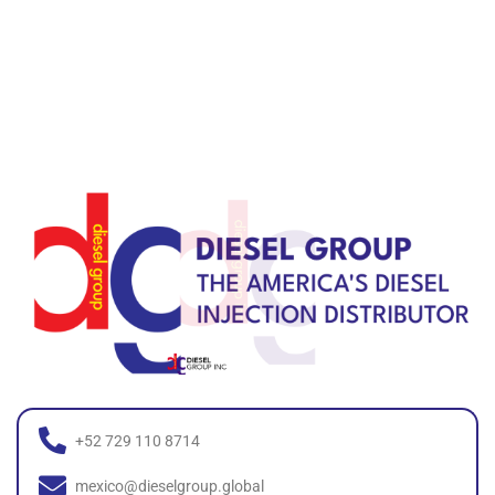
+52 729 110 8714
mexico@dieselgroup.global