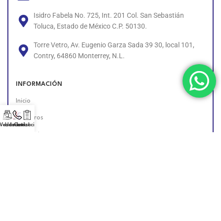
Isidro Fabela No. 725, Int. 201 Col. San Sebastián
Toluca, Estado de México C.P. 50130.
Torre Vetro, Av. Eugenio Garza Sada 39 30, local 101,
Contry, 64860 Monterrey, N.L.
INFORMACIÓN
Inicio
Nosotros
 Vendedor!
Llámanos!
Cotización
Contacto
Políticas
Unete al Equipo
Encuéntranos en Línea