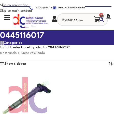
Skip to navigation
+52 (729) 110 8714
MEXICO@DIESELGROUP.GLOBAL
Skip to main content
0
0445116017
Categories
Inicio
/
Productos etiquetados “0445116017”
Mostrando el único resultado
Show sidebar