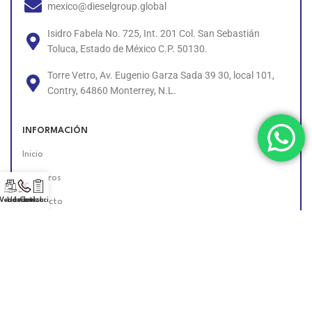
mexico@dieselgroup.global
Isidro Fabela No. 725, Int. 201 Col. San Sebastián
Toluca, Estado de México C.P. 50130.
Torre Vetro, Av. Eugenio Garza Sada 39 30, local 101,
Contry, 64860 Monterrey, N.L.
INFORMACIÓN
Inicio
Nosotros
 Vendedor!
Llámanos!
Cotización
Contacto
Políticas
Unete al Equipo
Encuéntranos en Línea