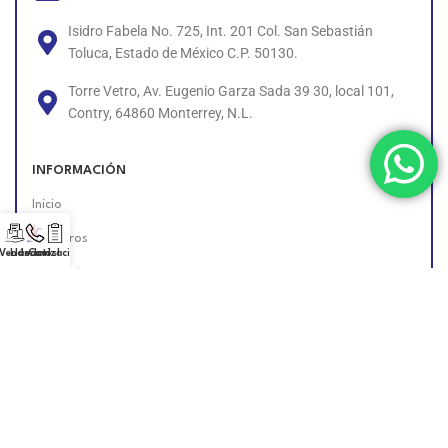
Isidro Fabela No. 725, Int. 201 Col. San Sebastián
Toluca, Estado de México C.P. 50130.
Torre Vetro, Av. Eugenio Garza Sada 39 30, local 101,
Contry, 64860 Monterrey, N.L.
INFORMACIÓN
Inicio
Nosotros
 Vendedor!
Llámanos!
Cotización
Contacto
Políticas
Unete al Equipo
Encuéntranos en Línea