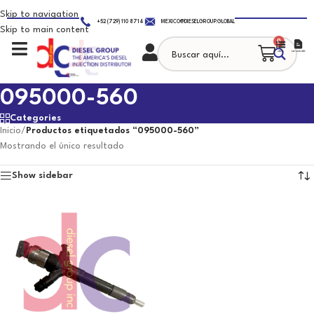
Skip to navigation
+52 (729) 110 8714
MEXICO@DIESELGROUP.GLOBAL
Skip to main content
0
095000-560
Categories
Inicio
/
Productos etiquetados “095000-560”
Mostrando el único resultado
Show sidebar