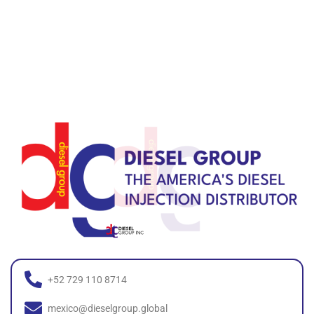
+52 729 110 8714
mexico@dieselgroup.global