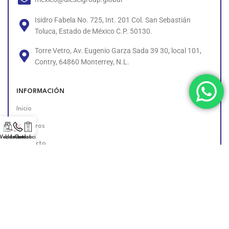
Isidro Fabela No. 725, Int. 201 Col. San Sebastián
Toluca, Estado de México C.P. 50130.
Torre Vetro, Av. Eugenio Garza Sada 39 30, local 101,
Contry, 64860 Monterrey, N.L.
INFORMACIÓN
Inicio
Nosotros
 Vendedor!
Llámanos!
Cotización
Contacto
Políticas
Unete al Equipo
Encuéntranos en Línea