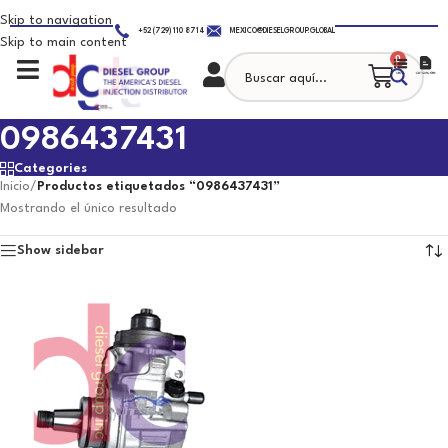
Skip to navigation
+52 (729) 110 8714
MEXICO@DIESELGROUP.GLOBAL
Skip to main content
0
0986437431
Categories
Inicio
/
Productos etiquetados “0986437431”
Mostrando el único resultado
Show sidebar