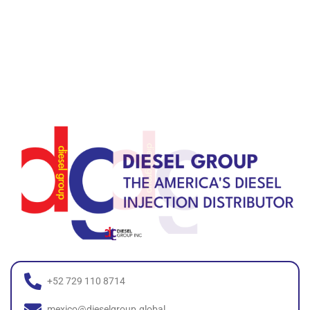
+52 729 110 8714
mexico@dieselgroup.global