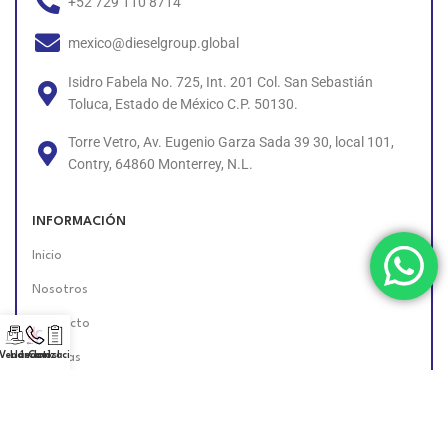
+52 729 110 8714
mexico@dieselgroup.global
Isidro Fabela No. 725, Int. 201 Col. San Sebastián
Toluca, Estado de México C.P. 50130.
Torre Vetro, Av. Eugenio Garza Sada 39 30, local 101,
Contry, 64860 Monterrey, N.L.
INFORMACIÓN
Inicio
Nosotros
Contacto
 Vendedor!
Llámanos!
Cotización
Políticas
Unete al Equipo