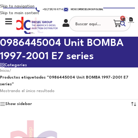
Skip to navigation
+52 (729) 110 8714
MEXICO@DIESELGROUP.GLOBAL
Skip to main content
0
0986445004 Unit BOMBA
1997-2001 E7 series
Categories
Inicio
/
Productos etiquetados “0986445004 Unit BOMBA 1997-2001 E7
series”
Mostrando el único resultado
Show sidebar