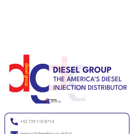
+52 729 110 8714
mexico@dieselgroup.global