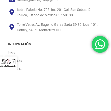
Isidro Fabela No. 725, Int. 201 Col. San Sebastián
Toluca, Estado de México C.P. 50130.
Torre Vetro, Av. Eugenio Garza Sada 39 30, local 101,
Contry, 64860 Monterrey, N.L.
INFORMACIÓN
Inicio
Nosotros
 Vendedor!
Llámanos!
Cotización
Contacto
Políticas
Unete al Equipo
Encuéntranos en Línea