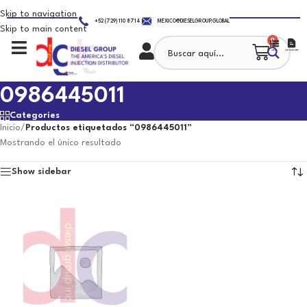
Skip to navigation
+52 (729) 110 8714
MEXICO@DIESELGROUP.GLOBAL
Skip to main content
0
0986445011
Categories
Inicio
/
Productos etiquetados “0986445011”
Mostrando el único resultado
Show sidebar