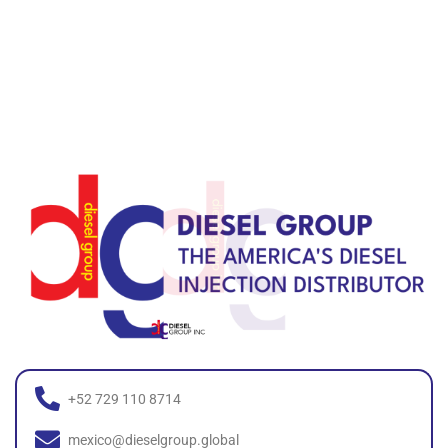
+52 729 110 8714
mexico@dieselgroup.global