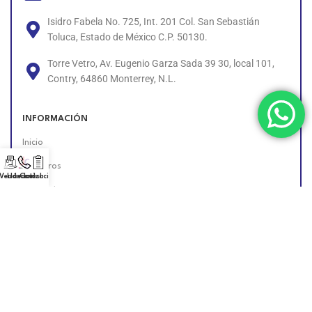
Isidro Fabela No. 725, Int. 201 Col. San Sebastián
Toluca, Estado de México C.P. 50130.
Torre Vetro, Av. Eugenio Garza Sada 39 30, local 101,
Contry, 64860 Monterrey, N.L.
INFORMACIÓN
Inicio
Nosotros
 Vendedor!
Llámanos!
Cotización
Contacto
Políticas
Unete al Equipo
Encuéntranos en Línea