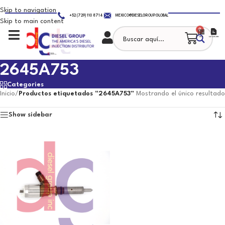
Skip to navigation
+52 (729) 110 8714
MEXICO@DIESELGROUP.GLOBAL
Skip to main content
0
2645A753
Categories
Inicio
/
Productos etiquetados “2645A753”
Mostrando el único resultado
Show sidebar