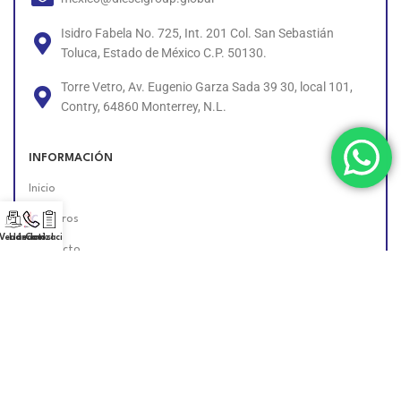
Isidro Fabela No. 725, Int. 201 Col. San Sebastián
Toluca, Estado de México C.P. 50130.
Torre Vetro, Av. Eugenio Garza Sada 39 30, local 101,
Contry, 64860 Monterrey, N.L.
INFORMACIÓN
Inicio
Nosotros
 Vendedor!
Llámanos!
Cotización
Contacto
Políticas
Unete al Equipo
Encuéntranos en Línea