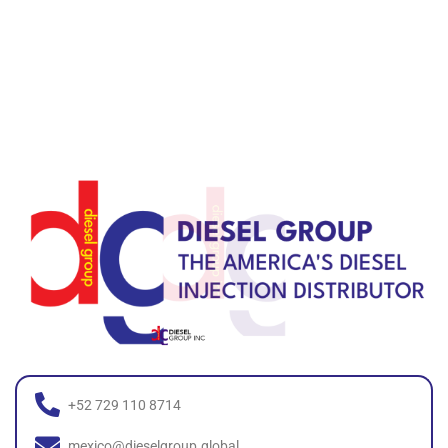
+52 729 110 8714
mexico@dieselgroup.global