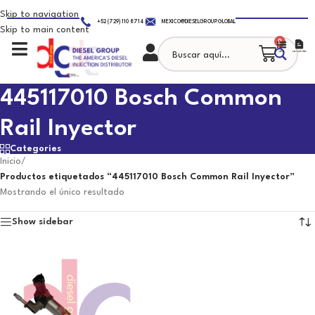
Skip to navigation
+52 (729) 110 8714
MEXICO@DIESELGROUP.GLOBAL
Skip to main content
0
445117010 Bosch Common
Rail Inyector
Categories
Inicio
/
Productos etiquetados “445117010 Bosch Common Rail Inyector”
Mostrando el único resultado
Show sidebar