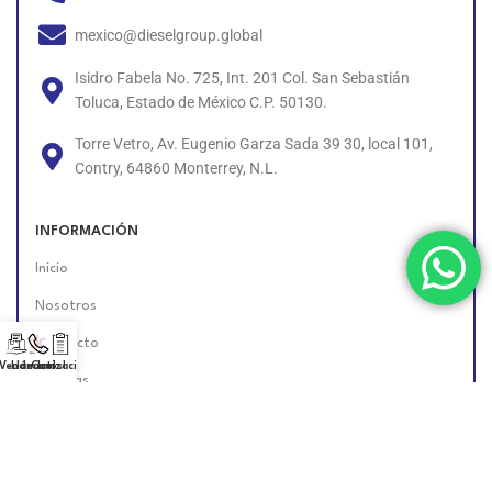
mexico@dieselgroup.global
Isidro Fabela No. 725, Int. 201 Col. San Sebastián
Toluca, Estado de México C.P. 50130.
Torre Vetro, Av. Eugenio Garza Sada 39 30, local 101,
Contry, 64860 Monterrey, N.L.
INFORMACIÓN
Inicio
Nosotros
Contacto
 Vendedor!
Llámanos!
Cotización
Políticas
Unete al Equipo
Encuéntranos en Línea