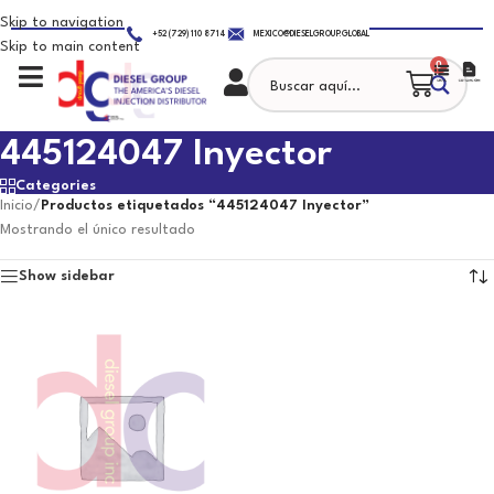
Skip to navigation
+52 (729) 110 8714
MEXICO@DIESELGROUP.GLOBAL
Skip to main content
0
445124047 Inyector
Categories
Inicio
/
Productos etiquetados “445124047 Inyector”
Mostrando el único resultado
Show sidebar