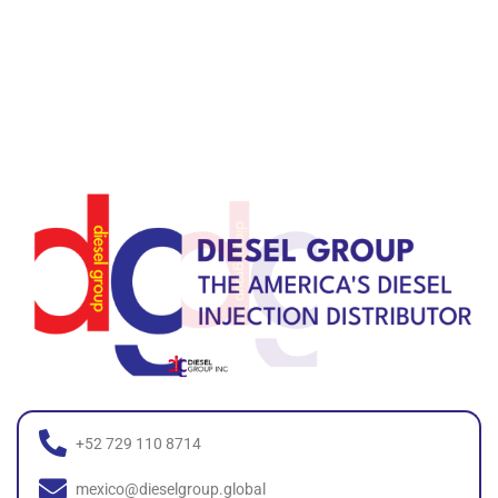
+52 729 110 8714
mexico@dieselgroup.global