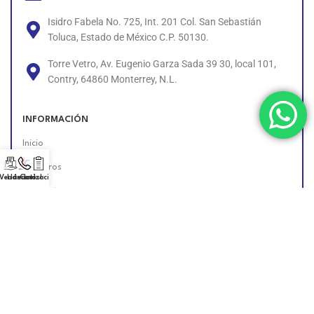
Isidro Fabela No. 725, Int. 201 Col. San Sebastián
Toluca, Estado de México C.P. 50130.
Torre Vetro, Av. Eugenio Garza Sada 39 30, local 101,
Contry, 64860 Monterrey, N.L.
INFORMACIÓN
Inicio
Nosotros
 Vendedor!
Llámanos!
Cotización
Contacto
Políticas
Unete al Equipo
Encuéntranos en Línea