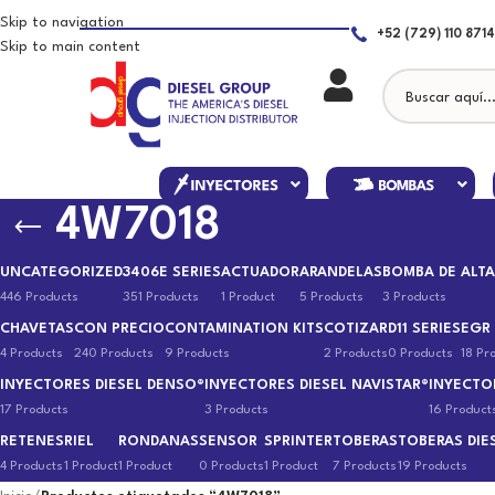
Skip to navigation
+52 (729) 110 8714
Skip to main content
4W7018
UNCATEGORIZED
3406E SERIES
ACTUADOR
ARANDELAS
BOMBA DE ALTA
446 Products
351 Products
1 Product
5 Products
3 Products
CHAVETAS
CON PRECIO
CONTAMINATION KITS
COTIZAR
D11 SERIES
EGR
4 Products
240 Products
9 Products
2 Products
0 Products
18 Pr
INYECTORES DIESEL DENSO®
INYECTORES DIESEL NAVISTAR®
INYECTO
17 Products
3 Products
16 Product
RETENES
RIEL
RONDANAS
SENSOR
SPRINTER
TOBERAS
TOBERAS DIE
4 Products
1 Product
1 Product
0 Products
1 Product
7 Products
19 Products