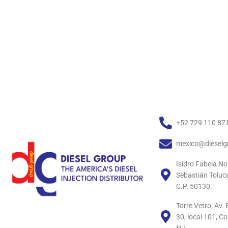
+52 729 110 87
mexico@dieselg
Isidro Fabela No
Sebastián Toluc
C.P. 50130.
Torre Vetro, Av
30, local 101, C
N.L.