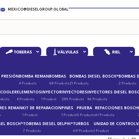
MEXICO@DIESELGROUP.GLOBAL
 PRESIÓN
BOMBA REMAN
BOMBAS
BOMBAS DIESEL BOSCH®
BOMBAS D
4 Products
68 Products
21 Products
2 Products
 COOLER
ELEMENTOS
INYECTOR
INYECTORES
INYECTORES DIESEL BOS
oducts
4 Products
1 Product
285 Products
46 Products
RES REMAN
KIT DE REPARACION
PINES
PRUEBA
REFACCIONES BOSCH
s
1 Product
1 Product
0 Products
61 Products
SEL BOSCH®
TOBERAS DIESEL DELPHI®
TURBOS
UNIDAD DE CONTROL
V
7 Products
69 Products
1 Product
2