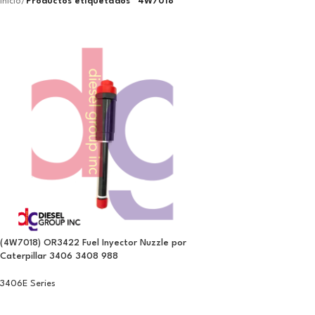
Inicio
/
Productos etiquetados “4W7018”
(4W7018) OR3422 Fuel Inyector Nuzzle por
Caterpillar 3406 3408 988
3406E Series