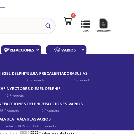
0
IESEL DELPHI®
BUJIA PRECALENTADORA
BUJIAS
0 Products
1 Product
CH®
INYECTORES DIESEL DELPHI®
12 Products
REFACCIONES DELPHI
REFACCIONES VARIOS
26 Products
12 Products
ALVULA
VÁLVULAS
VARIOS
6 Products
38 Products
40 Products