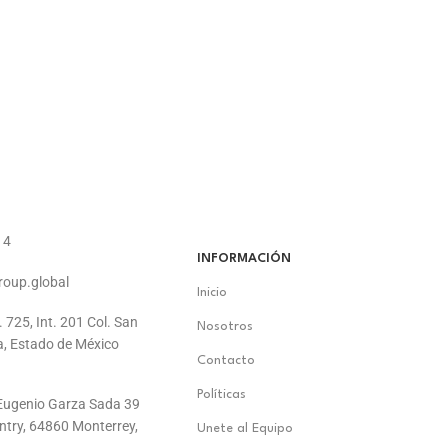
14
INFORMACIÓN
roup.global
Inicio
. 725, Int. 201 Col. San
Nosotros
a, Estado de México
Contacto
Políticas
. Eugenio Garza Sada 39
ontry, 64860 Monterrey,
Unete al Equipo