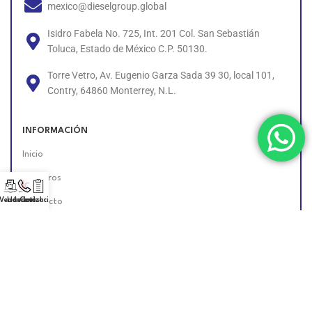
mexico@dieselgroup.global
Isidro Fabela No. 725, Int. 201 Col. San Sebastián
Toluca, Estado de México C.P. 50130.
Torre Vetro, Av. Eugenio Garza Sada 39 30, local 101,
Contry, 64860 Monterrey, N.L.
INFORMACIÓN
Inicio
Nosotros
 Vendedor!
Llámanos!
Cotización
Contacto
Políticas
Unete al Equipo
Encuéntranos en Línea