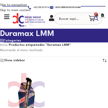
Skip to navigation
+52 (729) 110 8714
MEXICO@DIESELGROUP.GLOBAL
Skip to main content
0
Duramax LMM
Categories
Inicio
/
Productos etiquetados “Duramax LMM”
Mostrando el único resultado
Show sidebar