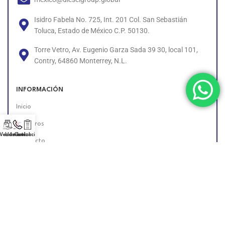
Isidro Fabela No. 725, Int. 201 Col. San Sebastián
Toluca, Estado de México C.P. 50130.
Torre Vetro, Av. Eugenio Garza Sada 39 30, local 101,
Contry, 64860 Monterrey, N.L.
INFORMACIÓN
Inicio
Nosotros
 Vendedor!
Llámanos!
Cotización
Contacto
Políticas
Unete al Equipo
Encuéntranos en Línea