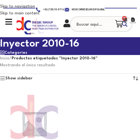
Skip to navigation
+52 (729) 110 8714
MEXICO@DIESELGROUP.GLOBAL
Skip to main content
0
Inyector 2010-16
Categories
Inicio
/
Productos etiquetados “Inyector 2010-16”
Mostrando el único resultado
Show sidebar