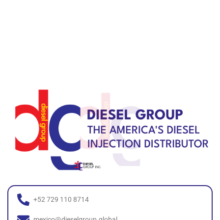
+52 729 110 8714
mexico@dieselgroup.global