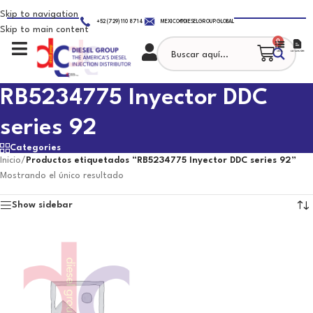
Skip to navigation
+52 (729) 110 8714
MEXICO@DIESELGROUP.GLOBAL
Skip to main content
0
RB5234775 Inyector DDC
series 92
Categories
Inicio
/
Productos etiquetados “RB5234775 Inyector DDC series 92”
Mostrando el único resultado
Show sidebar