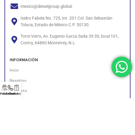
mexico@dieselgroup.global
Isidro Fabela No. 725, Int. 201 Col. San Sebastián
Toluca, Estado de México C.P. 50130.
Torre Vetro, Av. Eugenio Garza Sada 39 30, local 101,
Contry, 64860 Monterrey, N.L.
INFORMACIÓN
Inicio
Nosotros
Contacto
 Vendedor!
Llámanos!
Cotización
Políticas
Unete al Equipo
Encuéntranos en Línea