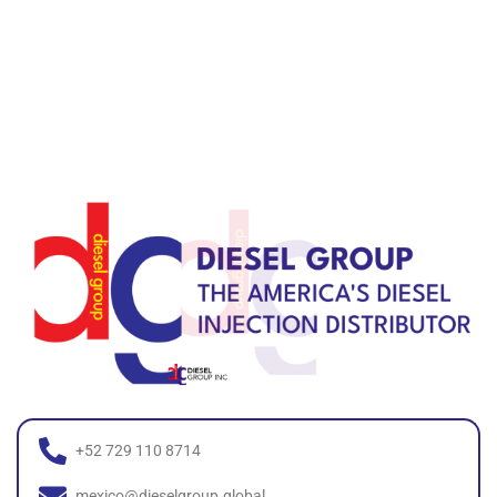
+52 729 110 8714
mexico@dieselgroup.global