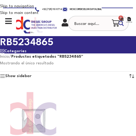
Skip to navigation
+52 (729) 110 8714
MEXICO@DIESELGROUP.GLOBAL
Skip to main content
0
RB5234865
Categories
Inicio
/
Productos etiquetados “RB5234865”
Mostrando el único resultado
Show sidebar