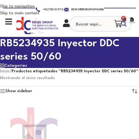
Skip to navigation
+52 (729) 110 8714
MEXICO@DIESELGROUP.GLOBAL
Skip to main content
0
RB5234935 Inyector DDC
series 50/60
Categories
Inicio
/
Productos etiquetados “RB5234935 Inyector DDC series 50/60”
Mostrando el único resultado
Show sidebar