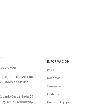
14
INFORMACIÓN
roup.global
Inicio
. 725, Int. 201 Col. San
Nosotros
a, Estado de México
Contacto
Políticas
. Eugenio Garza Sada 39
ontry, 64860 Monterrey,
Unete al Equipo