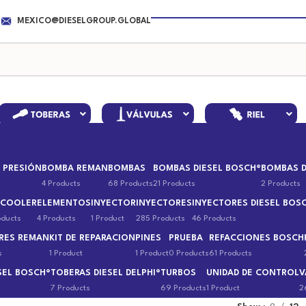
MEXICO@DIESELGROUP.GLOBAL
 PRESIÓN
BOMBA REMAN
BOMBAS
BOMBAS DIESEL BOSCH®
BOMBAS D
4 Products
68 Products
21 Products
2 Products
 COOLER
ELEMENTOS
INYECTOR
INYECTORES
INYECTORES DIESEL BOS
oducts
4 Products
1 Product
285 Products
46 Products
RES REMAN
KIT DE REPARACION
PINES
PRUEBA
REFACCIONES BOSCH
s
1 Product
1 Product
0 Products
61 Products
SEL BOSCH®
TOBERAS DIESEL DELPHI®
TURBOS
UNIDAD DE CONTROL
V
7 Products
69 Products
1 Product
2