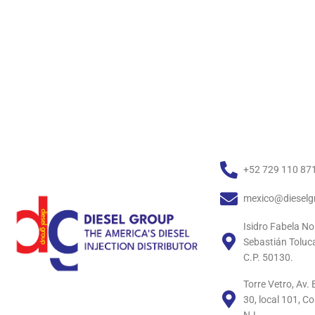
+52 729 110 87
mexico@dieselg
Isidro Fabela No
Sebastián Toluc
C.P. 50130.
Torre Vetro, Av
30, local 101, C
N.L.