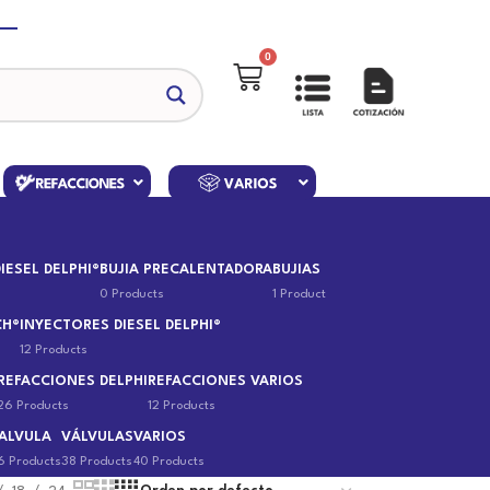
0
IESEL DELPHI®
BUJIA PRECALENTADORA
BUJIAS
0 Products
1 Product
CH®
INYECTORES DIESEL DELPHI®
12 Products
REFACCIONES DELPHI
REFACCIONES VARIOS
26 Products
12 Products
ALVULA
VÁLVULAS
VARIOS
6 Products
38 Products
40 Products