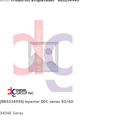
Inicio
/
Productos etiquetados “RB5234945”
(RB5234945) Inyector DDC series 50/60
3406E Series