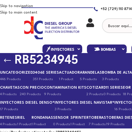
Skip to navigation
+52 (729) 110 8714
Skip to main content
RB5234945
UNCATEGORIZED
3406E SERIES
ACTUADOR
ARANDELAS
BOMBA DE ALTA
446 Products
351 Products
1 Product
5 Products
3 Products
CHAVETAS
CON PRECIO
CONTAMINATION KITS
COTIZAR
D11 SERIES
EGR
4 Products
240 Products
9 Products
2 Products
0 Products
18 Pr
INYECTORES DIESEL DENSO®
INYECTORES DIESEL NAVISTAR®
INYECTO
17 Products
3 Products
16 Product
RETENES
RIEL
RONDANAS
SENSOR
SPRINTER
TOBERAS
TOBERAS DIE
4 Products
1 Product
1 Product
0 Products
1 Product
7 Products
19 Products