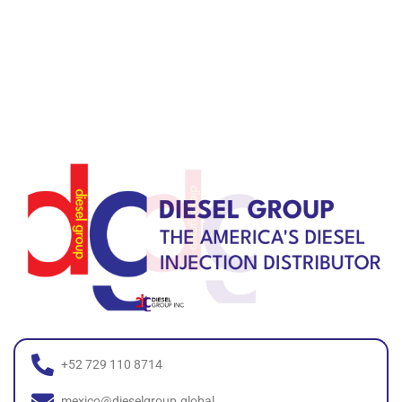
+52 729 110 8714
mexico@dieselgroup.global