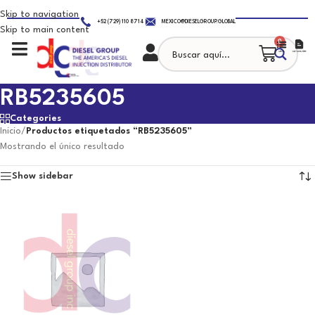
Skip to navigation
+52 (729) 110 8714
MEXICO@DIESELGROUP.GLOBAL
Skip to main content
0
RB5235605
Categories
Inicio
/
Productos etiquetados “RB5235605”
Mostrando el único resultado
Show sidebar