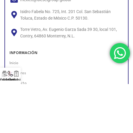
Isidro Fabela No. 725, Int. 201 Col. San Sebastián
Toluca, Estado de México C.P. 50130.
Torre Vetro, Av. Eugenio Garza Sada 39 30, local 101,
Contry, 64860 Monterrey, N.L.
INFORMACIÓN
Inicio
Nosotros
 Vendedor!
Llámanos!
Cotización
Contacto
Políticas
Unete al Equipo
Encuéntranos en Línea