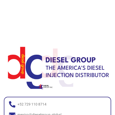
+52 729 110 8714
mexico@dieselgroup.global