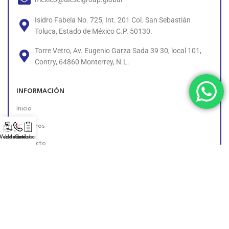
Isidro Fabela No. 725, Int. 201 Col. San Sebastián
Toluca, Estado de México C.P. 50130.
Torre Vetro, Av. Eugenio Garza Sada 39 30, local 101,
Contry, 64860 Monterrey, N.L.
INFORMACIÓN
Inicio
Nosotros
 Vendedor!
Llámanos!
Cotización
Contacto
Políticas
Unete al Equipo
Encuéntranos en Línea