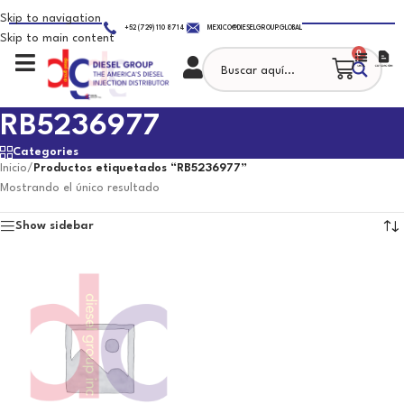
Skip to navigation
+52 (729) 110 8714
MEXICO@DIESELGROUP.GLOBAL
Skip to main content
0
RB5236977
Categories
Inicio
/
Productos etiquetados “RB5236977”
Mostrando el único resultado
Show sidebar