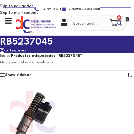
Skip to navigation
+52 (729) 110 8714
MEXICO@DIESELGROUP.GLOBAL
Skip to main content
0
RB5237045
Categories
Inicio
/
Productos etiquetados “RB5237045”
Mostrando el único resultado
Show sidebar