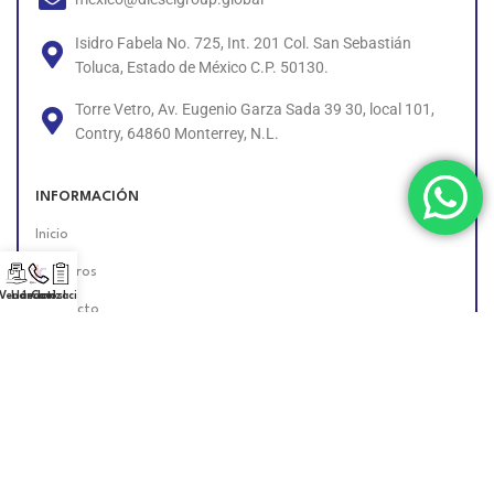
Isidro Fabela No. 725, Int. 201 Col. San Sebastián
Toluca, Estado de México C.P. 50130.
Torre Vetro, Av. Eugenio Garza Sada 39 30, local 101,
Contry, 64860 Monterrey, N.L.
INFORMACIÓN
Inicio
Nosotros
 Vendedor!
Llámanos!
Cotización
Contacto
Políticas
Unete al Equipo
Encuéntranos en Línea