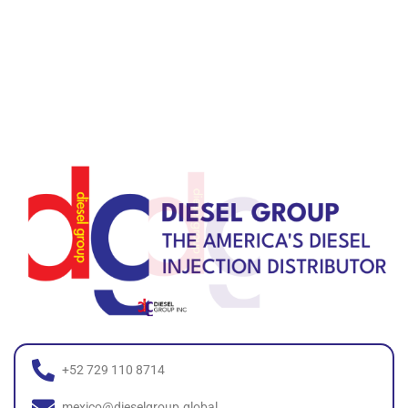
+52 729 110 8714
mexico@dieselgroup.global