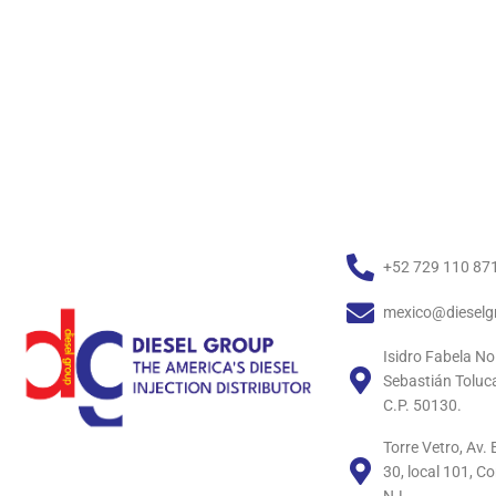
+52 729 110 87
mexico@dieselg
Isidro Fabela No
Sebastián Toluc
C.P. 50130.
Torre Vetro, Av
30, local 101, C
N.L.