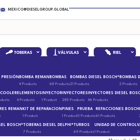
MEXICO@DIESELGROUP.GLOBAL
 PRESIÓN
BOMBA REMAN
BOMBAS
BOMBAS DIESEL BOSCH®
BOMBAS D
4 Products
68 Products
21 Products
2 Products
 COOLER
ELEMENTOS
INYECTOR
INYECTORES
INYECTORES DIESEL BOS
oducts
4 Products
1 Product
285 Products
46 Products
RES REMAN
KIT DE REPARACION
PINES
PRUEBA
REFACCIONES BOSCH
s
1 Product
1 Product
0 Products
61 Products
SEL BOSCH®
TOBERAS DIESEL DELPHI®
TURBOS
UNIDAD DE CONTROL
V
7 Products
69 Products
1 Product
2