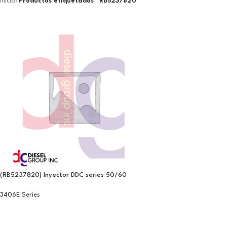
Inicio
/
Productos etiquetados “RB5237820”
(RB5237820) Inyector DDC series 50/60
3406E Series