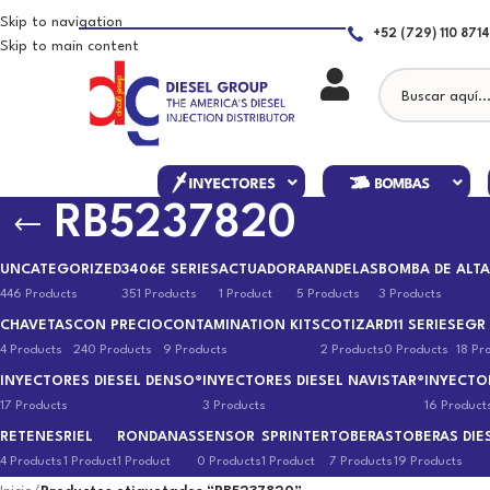
Skip to navigation
+52 (729) 110 8714
Skip to main content
RB5237820
UNCATEGORIZED
3406E SERIES
ACTUADOR
ARANDELAS
BOMBA DE ALTA
446 Products
351 Products
1 Product
5 Products
3 Products
CHAVETAS
CON PRECIO
CONTAMINATION KITS
COTIZAR
D11 SERIES
EGR
4 Products
240 Products
9 Products
2 Products
0 Products
18 Pr
INYECTORES DIESEL DENSO®
INYECTORES DIESEL NAVISTAR®
INYECTO
17 Products
3 Products
16 Product
RETENES
RIEL
RONDANAS
SENSOR
SPRINTER
TOBERAS
TOBERAS DIE
4 Products
1 Product
1 Product
0 Products
1 Product
7 Products
19 Products