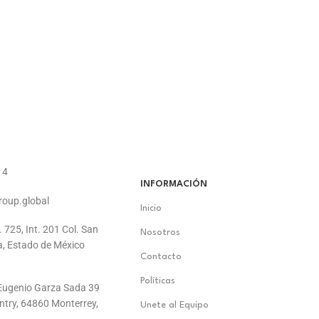
14
INFORMACIÓN
roup.global
Inicio
. 725, Int. 201 Col. San
Nosotros
a, Estado de México
Contacto
Políticas
. Eugenio Garza Sada 39
ontry, 64860 Monterrey,
Unete al Equipo