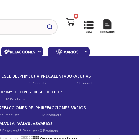
0
IESEL DELPHI®
BUJIA PRECALENTADORA
BUJIAS
0 Products
1 Product
CH®
INYECTORES DIESEL DELPHI®
12 Products
REFACCIONES DELPHI
REFACCIONES VARIOS
26 Products
12 Products
ALVULA
VÁLVULAS
VARIOS
6 Products
38 Products
40 Products